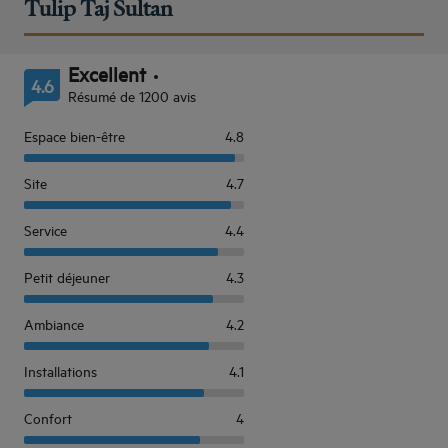
Tulip Taj Sultan
Excellent
4.6
Résumé de 1200 avis
Espace bien-être
4.8
Site
4.7
Service
4.4
Petit déjeuner
4.3
Ambiance
4.2
Installations
4.1
Confort
4