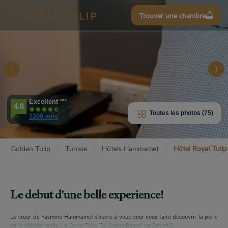
Trouver une chambre
S’inscrire
r
'HÔTEL
Excellent
4.6
AMBRES
Toutes les photos (75)
1200 avis
ÉRIENCES
Golden Tulip
Tunisie
Hôtels Hammamet
Hôtel Royal Tulip
IPEMENTS
AVIS
Le debut d'une belle experience!
TAURATION
Le cœur de Yasmine Hammamet s'ouvre à vous pour vous faire découvrir la perle
de la Méditerranée. Le Royal Tulip Taj Sultan Resort, un Resort 5...