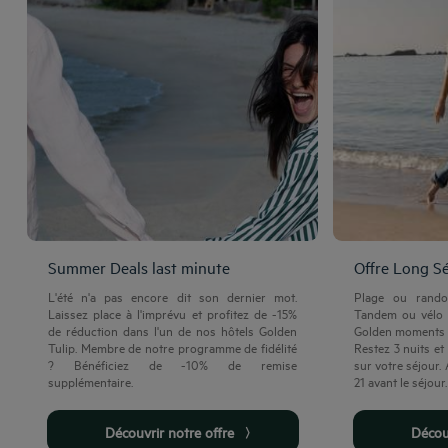
Summer Deals last minute
Offre Long S
L'été n'a pas encore dit son dernier mot.
Plage ou rand
Laissez place à l'imprévu et profitez de -15%
Tandem ou vélo 
de réduction dans l'un de nos hôtels Golden
Golden moments a
Tulip. Membre de notre programme de fidélité
Restez 3 nuits et
? Bénéficiez de -10% de remise
sur votre séjour. 
supplémentaire.
21 avant le séjour.
Découvrir notre offre
Déco