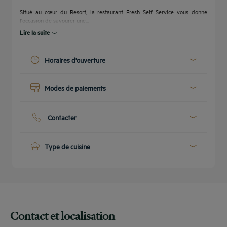
Situé au cœur du Resort, la restaurant Fresh Self Service vous donne
l'occasion de savourer une...
Lire la suite
Etre
rappelé(e)
CONTACTEZ-
pour
FAQ
NOUS
réserver
Horaires d'ouverture
Aujourd'hui :
06:30 - 10:00
Modes de paiements
12:30 - 14:30
19:00 - 21:30
Espèces
Voir tous les horaires
Cartes bancaires
Contacter
Téléphone :
+216 72 240290
E-mail :
info@goldentuliptajsultan.com
Type de cuisine
International
Petit-déjeuner buffet
Contact et localisation