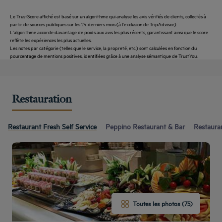
Le TrustScore affiché est basé sur un algorithme qui analyse les avis vérifiés de clients, collectés à
partir de sources publiques sur les 24 derniers mois (à l'exclusion de TripAdvisor).
L'algorithme accorde davantage de poids aux avis les plus récents, garantissant ainsi que le score
reflète les expériences les plus actuelles.
Les notes par catégorie (telles que le service, la propreté, etc.) sont calculées en fonction du
pourcentage de mentions positives, identifiées grâce à une analyse sémantique de TrustYou.
Restauration
Restaurant Fresh Self Service
Peppino Restaurant & Bar
Restaura
Toutes les photos (75)