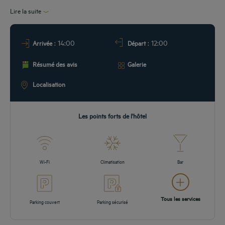
& LOCALISATION
Lire la suite
ÉUNIONS
: 14:00
: 12:00
Arrivée
Départ
ROMOS
Résumé des avis
Galerie
Localisation
Les points forts de l'hôtel
Wi-Fi
Climatisation
Bar
Tous les services
Parking couvert
Parking sécurisé