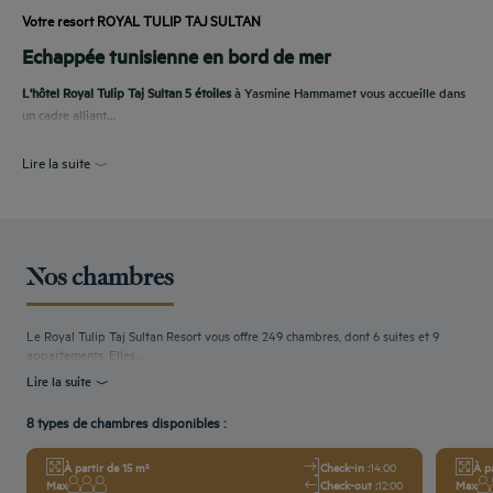
Votre resort ROYAL TULIP TAJ SULTAN
Echappée tunisienne en bord de mer
L'hôtel Royal Tulip Taj Sultan 5 étoiles
à Yasmine Hammamet vous accueille dans
un cadre alliant...
Lire la suite
Nos chambres
Le Royal Tulip Taj Sultan Resort vous offre 249 chambres, dont 6 suites et 9
appartements. Elles...
Lire la suite
8 types de chambres disponibles :
À partir de 15 m²
Check-in :
14:00
À pa
Max
Check-out :
12:00
Max