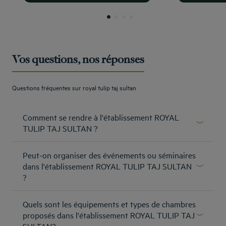
Vos questions, nos réponses
Questions fréquentes sur royal tulip taj sultan
Comment se rendre à l'établissement ROYAL
TULIP TAJ SULTAN ?
Le Golden Tulip Taj Sultan Resort est situé à Yasmine
Peut-on organiser des événements ou séminaires
Hammamet, à 45 minutes de l'aéroport Tunis Carthage et
à 35 minutes de l'aéroport d'Enfidha. Une navette spéciale
dans l'établissement ROYAL TULIP TAJ SULTAN
est à votre disposition afin de vous y conduire.
?
En savoir plus
Des espaces élégants, des menus personnalisés et une
Quels sont les équipements et types de chambres
équipe d'experts en organisation d'événements sont à
votre service 24h/24. Dites-nous quels sont vos rêves et
proposés dans l'établissement ROYAL TULIP TAJ
nous en ferons une réalité. Découvrez nos salles et nos
SULTAN?