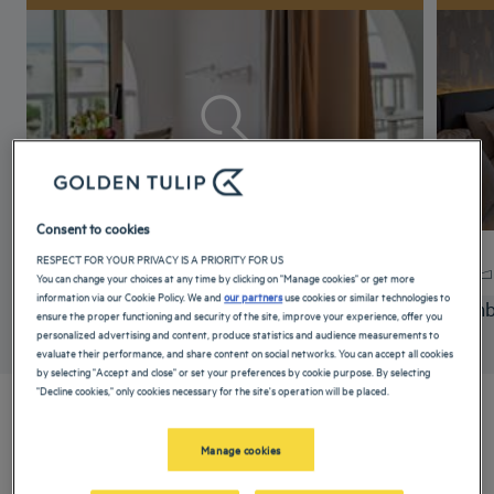
Consent to cookies
RESPECT FOR YOUR PRIVACY IS A PRIORITY FOR US
+ d'infos
You can change your choices at any time by clicking on "Manage cookies" or get more
information via our Cookie Policy. We and
our partners
use cookies or similar technologies to
Chambre standard - Vue mer
Chambr
ensure the proper functioning and security of the site, improve your experience, offer you
personalized advertising and content, produce statistics and audience measurements to
evaluate their performance, and share content on social networks. You can accept all cookies
by selecting "Accept and close" or set your preferences by cookie purpose. By selecting
"Decline cookies," only cookies necessary for the site's operation will be placed.
Espace Expériences
Manage cookies